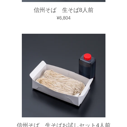
信州そば 生そば8人前
通常価格
¥6,804
信州そば 生そばお試しセット4人前