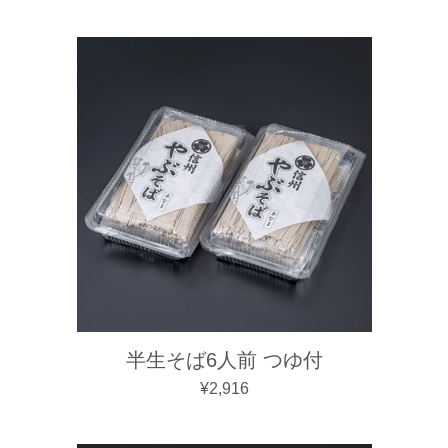
半生そば6人前 つゆ付
通常価格
¥2,916