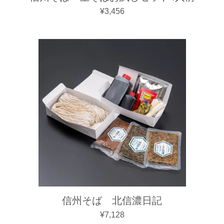
通常価格
¥3,456
信州そば 北信濃日記
通常価格
¥7,128