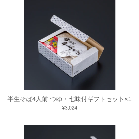
半生そば4人前 つゆ・七味付ギフトセット×1
通常価格
¥3,024