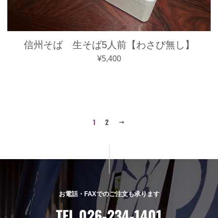
信州そば 生そば5人前【わさび無し】
通常価格
¥5,400
1
2
次
へ
お電話・FAXでのご注文も承ります
TEL 026-234-1401