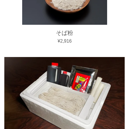
そば粉
通常価格
¥2,916