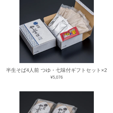
半生そば4人前 つゆ・七味付ギフトセット×2
通常価格
¥5,076