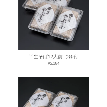
半生そば12人前 つゆ付
通常価格
¥5,184