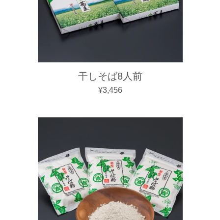
干しそば8人前
通常価格
¥3,456