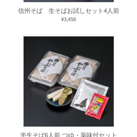
信州そば 生そばお試しセット4人前
通常価格
¥3,456
半生そば6人前 つゆ・薬味付セット