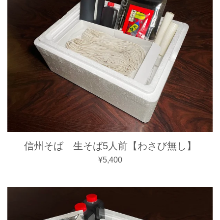
信州そば 生そば5人前【わさび無し】
通常価格
¥5,400