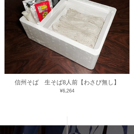
信州そば 生そば8人前【わさび無し】
通常価格
¥6,264