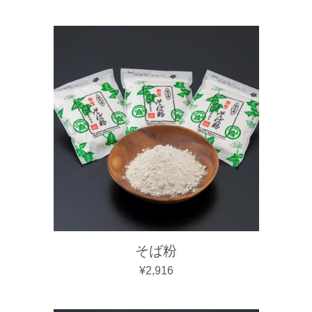
そば粉
通常価格
¥2,916