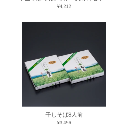
通常価格
¥4,212
干しそば8人前
通常価格
¥3,456